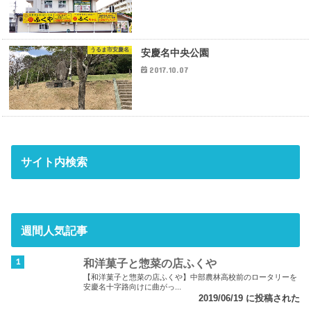
うるま市安慶名
安慶名中央公園
2017.10.07
サイト内検索
週間人気記事
和洋菓子と惣菜の店ふくや
【和洋菓子と惣菜の店ふくや】中部農林高校前のロータリーを
安慶名十字路向けに曲がっ...
2019/06/19 に投稿された