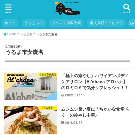
menu
search
ホーム
うるまっぷ
イベント掲載依頼
求人掲載アイキュウ
HOME
うるま市
うるま市安慶名
うるま市安慶名
うるま市安慶名
「極上の癒やし」ハワイアンボディ
ケアサロン【Al’ohana アロハナ】
のロミロミで気分リフレッシュ！！
2022.01.17
うるま市
ムシムシ暑い夏に「ちゃいな食堂 ら
く」の冷やし中華♪
2019.08.22