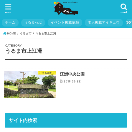
menu
search
ホーム
うるまっぷ
イベント掲載依頼
求人掲載アイキュウ
HOME
うるま市
うるま市上江洲
うるま市上江洲
うるま市
江洲中央公園
2019.06.22
サイト内検索