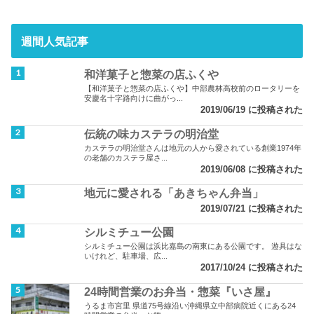
週間人気記事
和洋菓子と惣菜の店ふくや
【和洋菓子と惣菜の店ふくや】中部農林高校前のロータリーを
安慶名十字路向けに曲がっ...
2019/06/19 に投稿された
伝統の味カステラの明治堂
カステラの明治堂さんは地元の人から愛されている創業1974年
の老舗のカステラ屋さ...
2019/06/08 に投稿された
地元に愛される「あきちゃん弁当」
2019/07/21 に投稿された
シルミチュー公園
シルミチュー公園は浜比嘉島の南東にある公園です。 遊具はな
いけれど、駐車場、広...
2017/10/24 に投稿された
24時間営業のお弁当・惣菜『いさ屋』
うるま市宮里 県道75号線沿い沖縄県立中部病院近くにある24