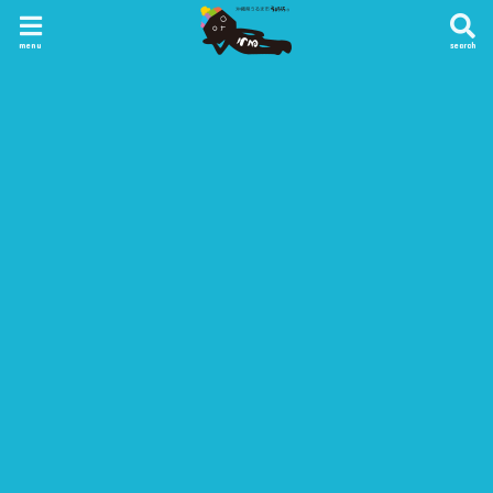
menu
search