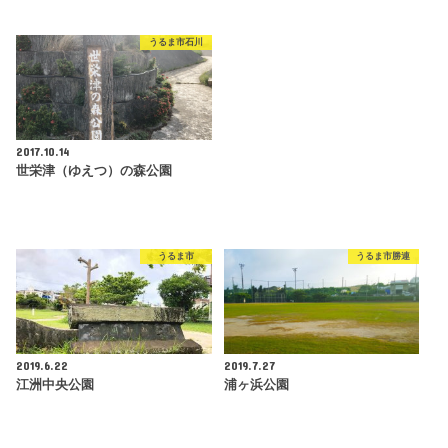
うるま市石川
2017.10.14
世栄津（ゆえつ）の森公園
うるま市
うるま市勝連
2019.6.22
2019.7.27
江洲中央公園
浦ヶ浜公園