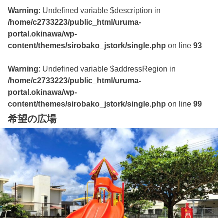
Warning
: Undefined variable $description in
/home/c2733223/public_html/uruma-
portal.okinawa/wp-
content/themes/sirobako_jstork/single.php
on line
93
Warning
: Undefined variable $addressRegion in
/home/c2733223/public_html/uruma-
portal.okinawa/wp-
content/themes/sirobako_jstork/single.php
on line
99
希望の広場