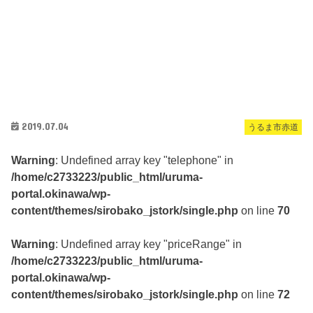
2019.07.04
うるま市赤道
Warning
: Undefined array key "telephone" in
/home/c2733223/public_html/uruma-
portal.okinawa/wp-
content/themes/sirobako_jstork/single.php
on line
70
Warning
: Undefined array key "priceRange" in
/home/c2733223/public_html/uruma-
portal.okinawa/wp-
content/themes/sirobako_jstork/single.php
on line
72