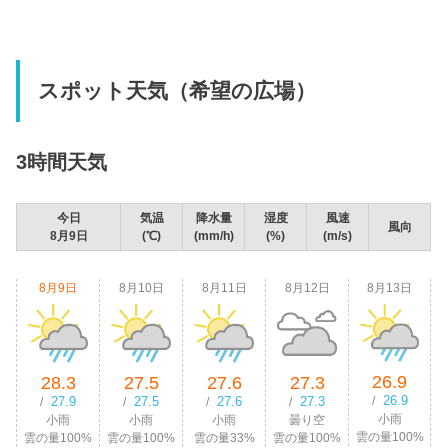
スポット天気（希望の広場）
3時間天気
今日
気温
降水量
湿度
風速
風向
8月9日
(℃)
(mm/h)
(%)
(m/s)
8月9日
8月10日
8月11日
8月12日
8月13日
26.9
28.3
27.5
27.6
27.3
26.9
27.9
27.5
27.6
27.3
/
/
/
/
/
小雨
小雨
小雨
小雨
曇り空
雲の量100%
雲の量100%
雲の量100%
雲の量33%
雲の量100%