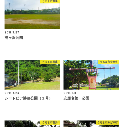
うるま市勝連
2019.7.27
浦ヶ浜公園
うるま市勝連
うるま市安慶名
2019.7.24
2019.8.8
シートピア勝連公園（１号）
安慶名第一公園
うるま市石川
うるま市みどり町