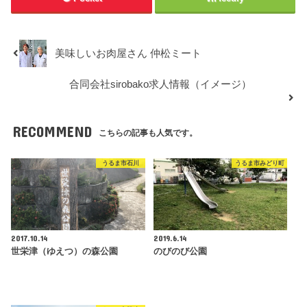
美味しいお肉屋さん 仲松ミート
合同会社sirobako求人情報（イメージ）
RECOMMEND
こちらの記事も人気です。
うるま市石川
うるま市みどり町
2017.10.14
2019.6.14
世栄津（ゆえつ）の森公園
のびのび公園