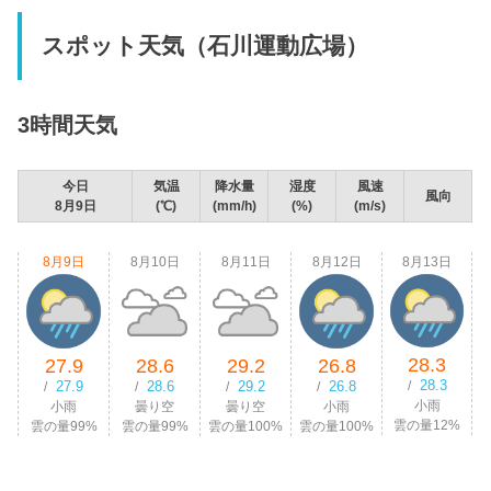
スポット天気（石川運動広場）
3時間天気
今日
気温
降水量
湿度
風速
風向
8月9日
(℃)
(mm/h)
(%)
(m/s)
8月9日
8月10日
8月11日
8月12日
8月13日
28.3
27.9
28.6
29.2
26.8
28.3
27.9
28.6
29.2
26.8
/
/
/
/
/
小雨
小雨
曇り空
曇り空
小雨
雲の量12%
雲の量99%
雲の量99%
雲の量100%
雲の量100%