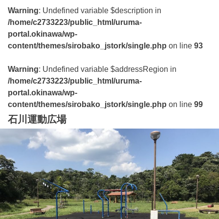
Warning
: Undefined variable $description in
/home/c2733223/public_html/uruma-
portal.okinawa/wp-
content/themes/sirobako_jstork/single.php
on line
93
Warning
: Undefined variable $addressRegion in
/home/c2733223/public_html/uruma-
portal.okinawa/wp-
content/themes/sirobako_jstork/single.php
on line
99
石川運動広場