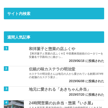
サイト内検索
週間人気記事
和洋菓子と惣菜の店ふくや
【和洋菓子と惣菜の店ふくや】中部農林高校前のロータリーを
安慶名十字路向けに曲がっ...
2019/06/18 に投稿された
伝統の味カステラの明治堂
カステラの明治堂さんは地元の人から愛されている創業1974年
の老舗のカステラ屋さ...
2019/06/08 に投稿された
地元に愛される「あきちゃん弁当」
2019/07/20 に投稿された
24時間営業のお弁当・惣菜『いさ屋』
うるま市宮里 県道75号線沿い沖縄県立中部病院近くにある24