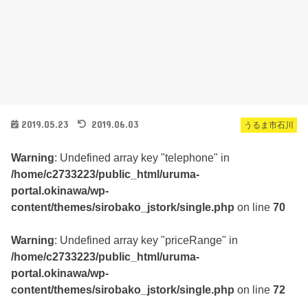
2019.05.23
2019.06.03
うるま市石川
Warning
: Undefined array key "telephone" in
/home/c2733223/public_html/uruma-
portal.okinawa/wp-
content/themes/sirobako_jstork/single.php
on line
70
Warning
: Undefined array key "priceRange" in
/home/c2733223/public_html/uruma-
portal.okinawa/wp-
content/themes/sirobako_jstork/single.php
on line
72