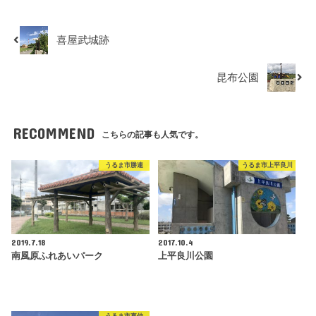
喜屋武城跡
昆布公園
RECOMMEND
こちらの記事も人気です。
うるま市勝連
うるま市上平良川
2019.7.18
2017.10.4
南風原ふれあいパーク
上平良川公園