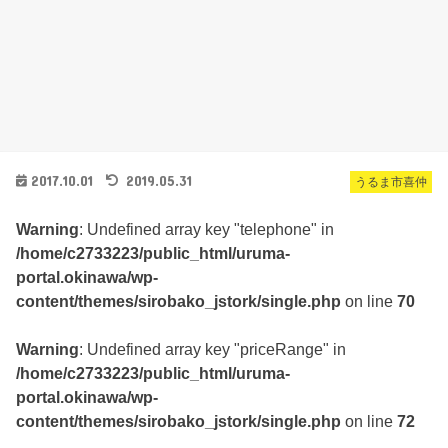
2017.10.01
2019.05.31
うるま市喜仲
Warning
: Undefined array key "telephone" in
/home/c2733223/public_html/uruma-
portal.okinawa/wp-
content/themes/sirobako_jstork/single.php
on line
70
Warning
: Undefined array key "priceRange" in
/home/c2733223/public_html/uruma-
portal.okinawa/wp-
content/themes/sirobako_jstork/single.php
on line
72