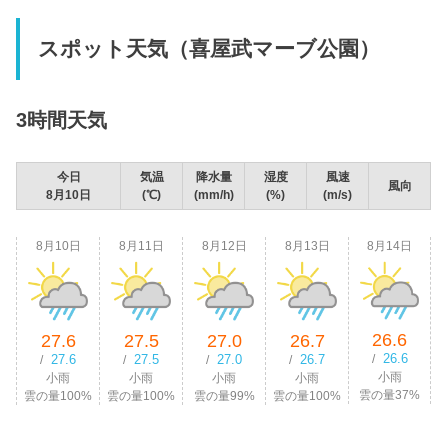
スポット天気（喜屋武マーブ公園）
3時間天気
今日
気温
降水量
湿度
風速
風向
8月10日
(℃)
(mm/h)
(%)
(m/s)
8月10日
8月11日
8月12日
8月13日
8月14日
26.6
27.6
27.5
27.0
26.7
26.6
27.6
27.5
27.0
26.7
/
/
/
/
/
小雨
小雨
小雨
小雨
小雨
雲の量37%
雲の量100%
雲の量100%
雲の量99%
雲の量100%