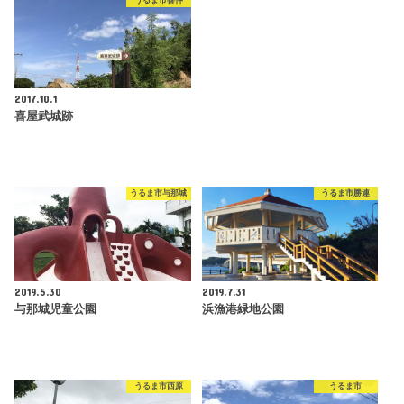
うるま市喜仲
2017.10.1
喜屋武城跡
うるま市与那城
うるま市勝連
2019.5.30
2019.7.31
与那城児童公園
浜漁港緑地公園
うるま市西原
うるま市