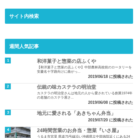
サイト内検索
週間人気記事
和洋菓子と惣菜の店ふくや
【和洋菓子と惣菜の店ふくや】中部農林高校前のロータリーを
安慶名十字路向けに曲がっ...
2019/06/18 に投稿された
伝統の味カステラの明治堂
カステラの明治堂さんは地元の人から愛されている創業1974年
の老舗のカステラ屋さ...
2019/06/08 に投稿された
地元に愛される「あきちゃん弁当」
2019/07/20 に投稿された
24時間営業のお弁当・惣菜『いさ屋』
うるま市宮里 県道75号線沿い沖縄県立中部病院近くにある24