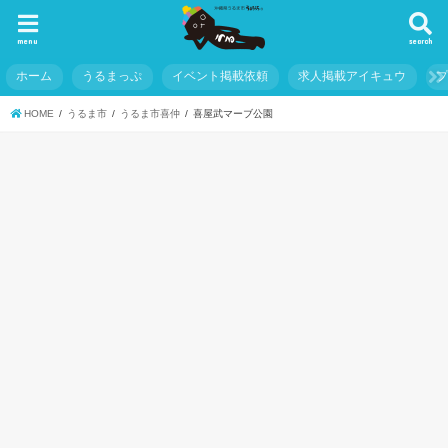
menu
search
ホーム
うるまっぷ
イベント掲載依頼
求人掲載アイキュウ
HOME
うるま市
うるま市喜仲
喜屋武マーブ公園