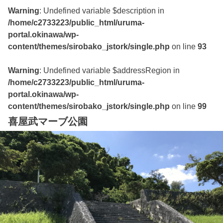
Warning
: Undefined variable $description in
/home/c2733223/public_html/uruma-
portal.okinawa/wp-
content/themes/sirobako_jstork/single.php
on line
93
Warning
: Undefined variable $addressRegion in
/home/c2733223/public_html/uruma-
portal.okinawa/wp-
content/themes/sirobako_jstork/single.php
on line
99
喜屋武マーブ公園