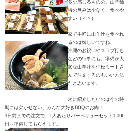
多少感じるものの、山羊独
特の臭みは少なく、食べや
すい（＾＾）
家で手軽に山羊汁を食べれ
るのは嬉しいですね。
沖縄のお祝いやスラブ打ち
などの行事にも、準備が大
変な山羊汁を仲松ミートさ
んで注文するのもいい方法
だと思います。
次に紹介したいのは今の時
期には欠かせない、みんな大好きBBQのお肉！
3日前までの注文で、1人あたりバーベキューセット1,000
円～準備してもらえます。