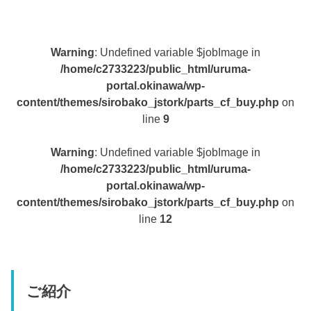
Warning
: Undefined variable $jobImage in
/home/c2733223/public_html/uruma-
portal.okinawa/wp-
content/themes/sirobako_jstork/parts_cf_buy.php
on
line
9
Warning
: Undefined variable $jobImage in
/home/c2733223/public_html/uruma-
portal.okinawa/wp-
content/themes/sirobako_jstork/parts_cf_buy.php
on
line
12
ご紹介