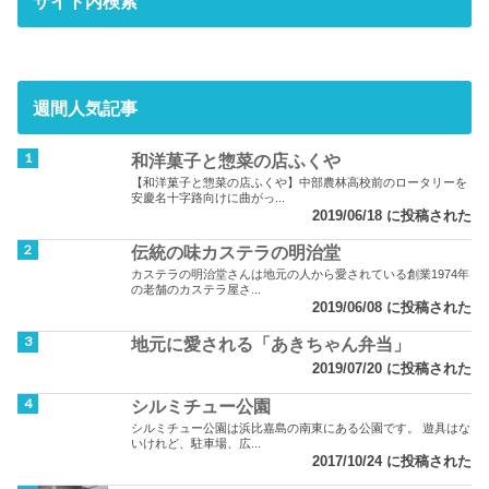
サイト内検索
週間人気記事
和洋菓子と惣菜の店ふくや
【和洋菓子と惣菜の店ふくや】中部農林高校前のロータリーを
安慶名十字路向けに曲がっ...
2019/06/18 に投稿された
伝統の味カステラの明治堂
カステラの明治堂さんは地元の人から愛されている創業1974年
の老舗のカステラ屋さ...
2019/06/08 に投稿された
地元に愛される「あきちゃん弁当」
2019/07/20 に投稿された
シルミチュー公園
シルミチュー公園は浜比嘉島の南東にある公園です。 遊具はな
いけれど、駐車場、広...
2017/10/24 に投稿された