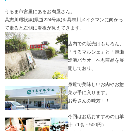
うるま市宮里にあるお肉屋さん。
具志川環状線(県道224号線)を具志川メイクマンに向かっ
て走ると左側に看板が見えてきます。
店内での販売はもちろん、
「うるマルシェ」と「泡瀬
漁港パヤオ」へも商品を展
開しており、
身近で美味しいお肉やお惣
菜が手に入ります。
お母さんの味方！！
今回はお店おすすめの山羊
汁（1食・500円）