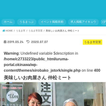
ホーム
うるまっぷ
イベント掲載依頼
求人掲載アイキュウ
HOME
うるま市
うるま市宮里
美味しいお肉屋さん 仲松ミート
2019.05.24
2020.07.07
うるま市宮里
Warning
: Undefined variable $description in
/home/c2733223/public_html/uruma-
portal.okinawa/wp-
content/themes/sirobako_jstork/single.php
on line
400
美味しいお肉屋さん 仲松ミート