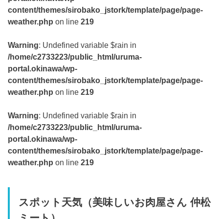
content/themes/sirobako_jstork/template/page/page-
weather.php
on line
219
Warning
: Undefined variable $rain in
/home/c2733223/public_html/uruma-
portal.okinawa/wp-
content/themes/sirobako_jstork/template/page/page-
weather.php
on line
219
Warning
: Undefined variable $rain in
/home/c2733223/public_html/uruma-
portal.okinawa/wp-
content/themes/sirobako_jstork/template/page/page-
weather.php
on line
219
スポット天気（美味しいお肉屋さん 仲松
ミート）